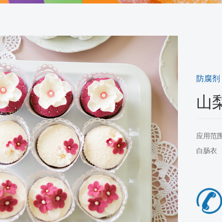
防腐剂
山
应用范
白肠衣