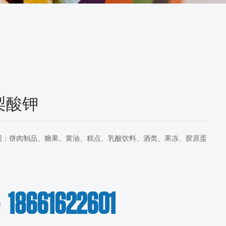
梨酸钾
围：饼肉制品、糖果、黄油、糕点、乳酸饮料、酒类、果冻、胶原蛋
18661622601