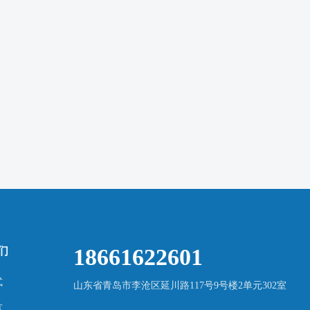
18661622601
们
式
山东省青岛市李沧区延川路117号9号楼2单元302室
言